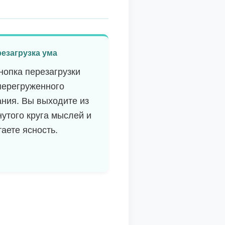
езагрузка ума
кнопка перезагрузки
перегруженного
ания. Вы выходите из
нутого круга мыслей и
таете ясность.