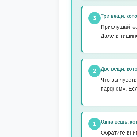
Три вещи, ко
3
Прислушайтес
Даже в тишине
Две вещи, ко
2
Что вы чувст
парфюм». Есл
Одна вещь, к
1
Обратите вним