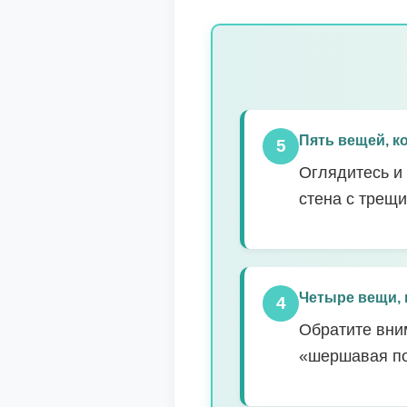
Пять вещей, 
5
Оглядитесь и 
стена с трещи
Четыре вещи,
4
Обратите вни
«шершавая пов