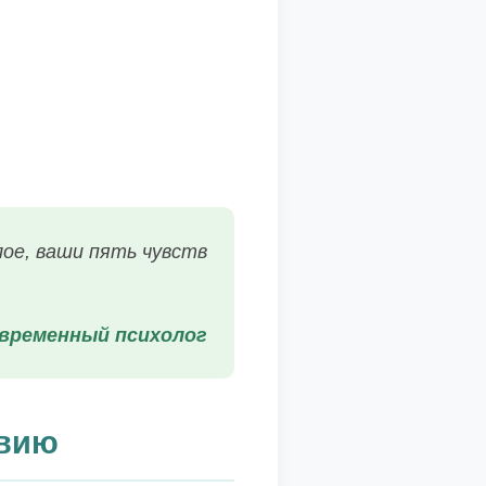
лое, ваши пять чувств
временный психолог
твию