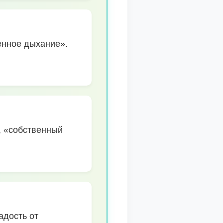
енное дыхание».
, «собственный
адость от