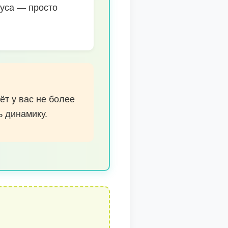
куса — просто
ёт у вас не более
ь динамику.