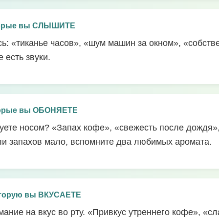
торые вы СЛЫШИТЕ
ь: «тиканье часов», «шум машин за окном», «собств
 есть звуки.
торые вы ОБОНЯЕТЕ
вуете носом? «Запах кофе», «свежесть после дождя»
и запахов мало, вспомните два любимых аромата.
оторую вы ВКУСАЕТЕ
ание на вкус во рту. «Привкус утреннего кофе», «сл