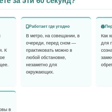
те за эти 60 секунд?
Работает где угодно
Пер
ы
В метро, на совещании, в
Как 
очереди, перед сном —
для 
я. К
практиковать можно в
созн
ное
любой обстановке,
замк
щее.
незаметно для
обре
окружающих.
овы в