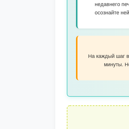
недавнего печ
осознайте не
На каждый шаг в
минуты. Н