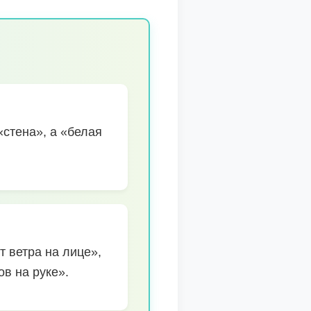
«стена», а «белая
 ветра на лице»,
в на руке».