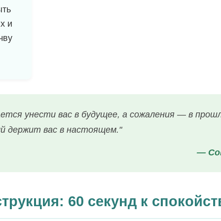
ыть
х и
чву
ется унести вас в будущее, а сожаления — в прош
й держит вас в настоящем."
— Со
трукция: 60 секунд к спокойс